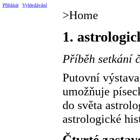
Přihlásit
Vyhledávání
>
Home
1. astrologi
Příběh setkání 
Putovní výstava,
umožňuje píseck
do světa astrol
astrologické hi
Čtvrté zastav