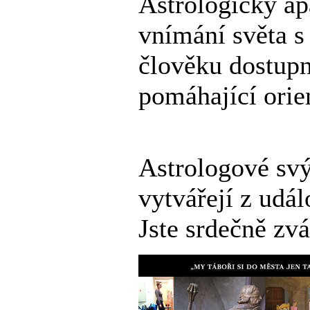
Astrologický ap
vnímání světa s
člověku dostupn
pomáhající orien
Astrologové sv
vytvářejí z udál
Jste srdečně zvá